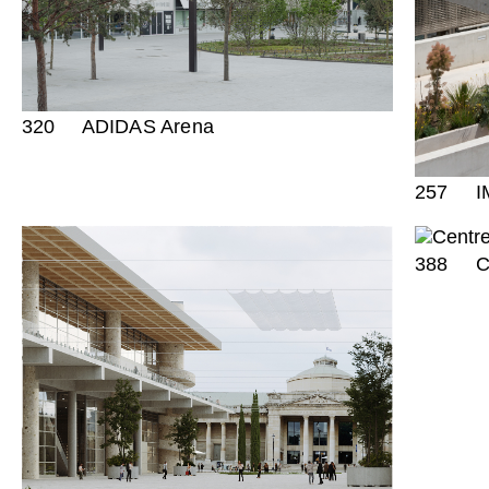
320
ADIDAS Arena
257
I
388
Ce