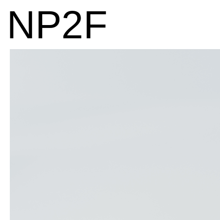
NP2F
404