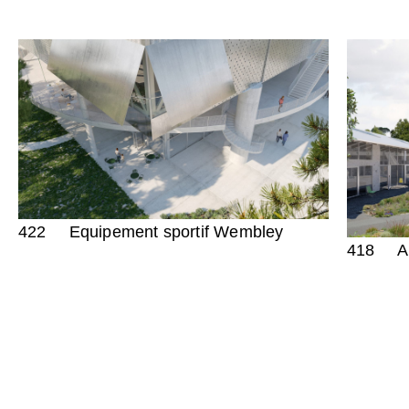
422
Equipement sportif Wembley
418
A
257