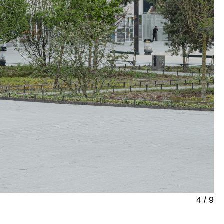
4
/
9