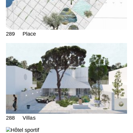
289
Place
288
Villas